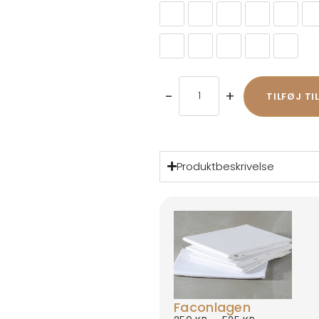
412 Esina, Rust Orange (Specialf
507 Elegance, Burned Curr
511 Elegance, Red (
518 Elegance,
521 Mix
5
579 Kenya, Gravel (Specialfarve
586 Phobos, Latte (Specia
594 Corduroy, Ivory
595 Corduroy,
612 Bli
-
+
TILFØJ TI
Produktbeskrivelse
Faconlagen