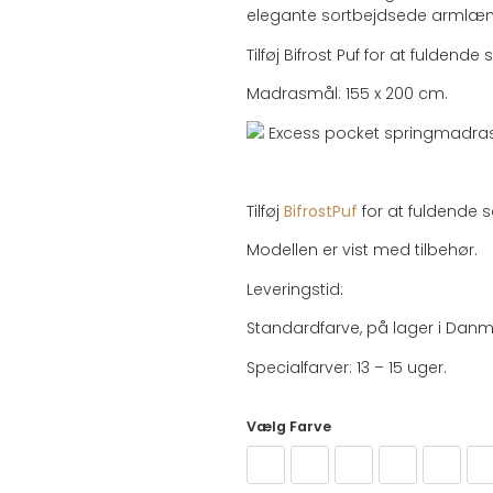
elegante sortbejdsede armlæn
Tilføj Bifrost Puf for at fulden
Madrasmål: 155 x 200 cm.
Excess pocket springmadras
Tilføj
BifrostPuf
for at fuldende 
Modellen er vist med tilbehør.
Leveringstid:
Standardfarve, på lager i Danma
Specialfarver: 13 – 15 uger.
Farve
528 Mixed Dance, Blue (Standar
563 Twist, Charcoal (Stan
587 Phobos, Mocha 
280 Avela, Sa
281 Ave
2