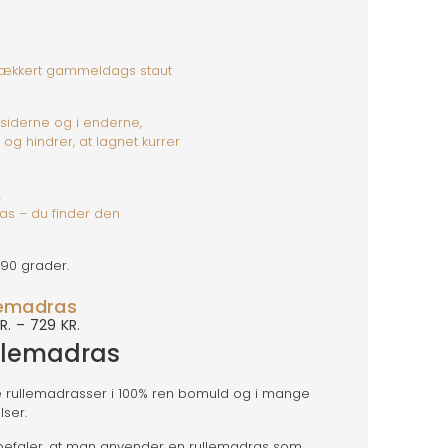
 i lækkert gammeldags staut
iderne og i enderne,
st og hindrer, at lagnet kurrer
.
as – du finder den
90 grader.
lemadras
R.
–
729
KR.
llemadras
 rullemadrasser i 100% ren bomuld og i mange
lser.
befaler, at man anvender en rullemadras som