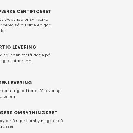
MÆRKE CERTIFICERET
es webshop er E-mærke
ificeret, så du sikre en god
del.
RTIG LEVERING
ering inden for få dage på
algte sofaer m.m.
TENLEVERING
yder mulighed for at få levering
aftenen.
UGERS OMBYTNINGSRET
ilbyder 3 ugers ombytningsret på
rasser.