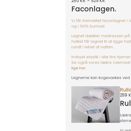
250
KR.
–
525
KR.
Faconlagen.
Vi får fremstillet faconlagner
og i 100% bumuld.
Lagnet dækker madrassen på s
hvilket får lagnet til at ligge fa
rundt i løbet af natten.
Indsyet elastik i alle fire hjørner
Se også vores lækre rulemadr
lige her.
Lagnerne kan kogevaskes ved 
Rul
259
K
Ru
Lækre
større
Vi an