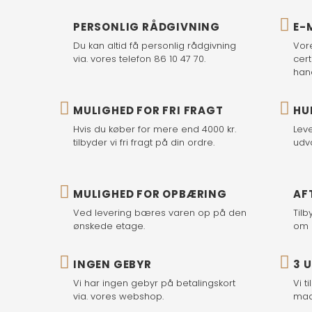
PERSONLIG RÅDGIVNING
E-
Du kan altid få personlig rådgivning
Vor
via. vores telefon 86 10 47 70.
cert
han
MULIGHED FOR FRI FRAGT
HU
Hvis du køber for mere end 4000 kr.
Lev
tilbyder vi fri fragt på din ordre.
udv
MULIGHED FOR OPBÆRING
AF
Ved levering bæres varen op på den
Tilb
ønskede etage.
om 
INGEN GEBYR
3 
Vi har ingen gebyr på betalingskort
Vi t
via. vores webshop.
mad