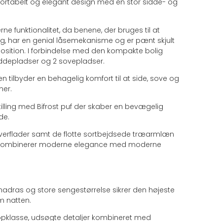
mfortabelt og elegant design med en stor sidde- og
ne funktionalitet, da benene, der bruges til at
ng, har en genial låsemekanisme og er pænt skjult
osition. I forbindelse med den kompakte bolig
iddepladser og 2 sovepladser.
 tilbyder en behagelig komfort til at side, sove og
ner.
illing med Bifrost puf der skaber en bevægelig
de.
overflader samt de flotte sortbejdsede træarmlæn
r kombinerer moderne elegance med moderne
madras og store sengestørrelse sikrer den højeste
 natten.
opklasse, udsøgte detaljer kombineret med