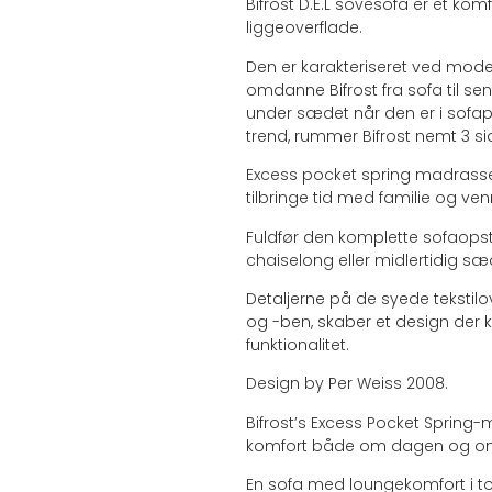
Bifrost D.E.L sovesofa er et ko
liggeoverflade.
Den er karakteriseret ved moder
omdanne Bifrost fra sofa til se
under sædet når den er i sofap
trend, rummer Bifrost nemt 3 s
Excess pocket spring madrassen
tilbringe tid med familie og ven
Fuldfør den komplette sofaopst
chaiselong eller midlertidig sæ
Detaljerne på de syede tekstil
og -ben, skaber et design de
funktionalitet.
Design by Per Weiss 2008.
Bifrost’s Excess Pocket Spring-
komfort både om dagen og om
En sofa med loungekomfort i t