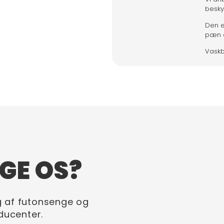
besky
Den e
pæn o
Vaskb
GE OS?
g af futonsenge og
ducenter.