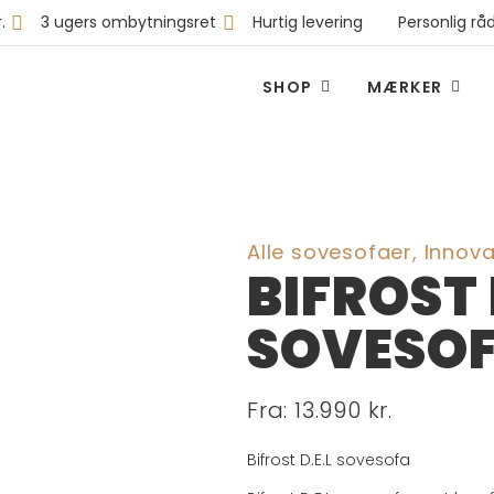
.
3 ugers ombytningsret
Hurtig levering
Personlig råd
SHOP
MÆRKER
Alle sovesofaer
,
Innova
BIFROST 
SOVESO
Fra: 13.990 kr.
Bifrost D.E.L sovesofa